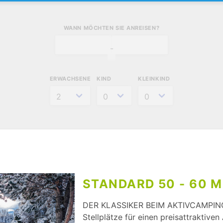
WANN MÖCHTEN SIE ANREISEN?
-
ERWACHSENE
KIND
KLEINKIND
STANDARD 50 - 60 M
DER KLASSIKER BEIM AKTIVCAMPING
Stellplätze für einen preisattraktiven